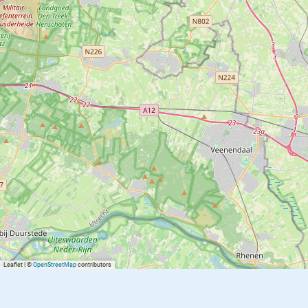
Leaflet
|
©
OpenStreetMap
contributors