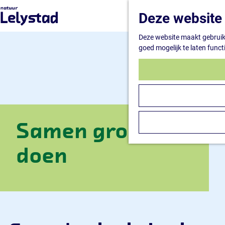
G
Deze website 
a
n
Deze website maakt gebruik 
a
goed mogelijk te laten funct
a
r
d
e
h
o
m
e
Samen groen
p
a
doen
g
e