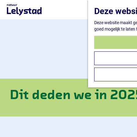
G
Deze websi
a
n
Deze website maakt geb
a
goed mogelijk te laten
a
r
d
e
h
o
m
e
p
a
Dit deden we in 202
g
e