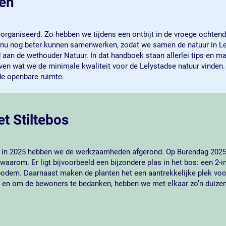
ken
rganiseerd. Zo hebben we tijdens een ontbijt in de vroege ochtend 
 nu nog beter kunnen samenwerken, zodat we samen de natuur in Le
n de wethouder Natuur. In dat handboek staan allerlei tips en ma
 wat we de minimale kwaliteit voor de Lelystadse natuur vinden. O
 de openbare ruimte.
t Stiltebos
en in 2025 hebben we de werkzaamheden afgerond. Op Burendag 2025
rom. Er ligt bijvoorbeeld een bijzondere plas in het bos: een 2-in-1
 bodem. Daarnaast maken de planten het een aantrekkelijke plek voor
is, en om de bewoners te bedanken, hebben we met elkaar zo’n duize