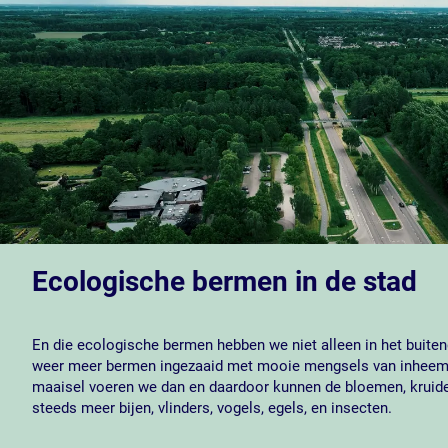
Ecologische bermen in de stad
En die ecologische bermen hebben we niet alleen in het buiten
weer meer bermen ingezaaid met mooie mengsels van inheemse 
maaisel voeren we dan en daardoor kunnen de bloemen, kruiden
steeds meer bijen, vlinders, vogels, egels, en insecten.