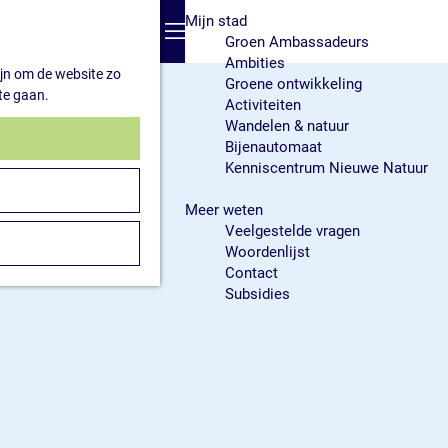
Mijn stad
K
Z
Groen Ambassadeurs
a
o
M
Ambities
a
e
e
ijn om de website zo
Groene ontwikkeling
r
k
n
te gaan.
Activiteiten
t
e
u
Wandelen & natuur
n
Bijenautomaat
Kenniscentrum Nieuwe Natuur
Meer weten
Veelgestelde vragen
Woordenlijst
Contact
Subsidies