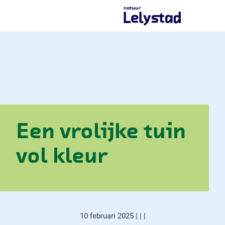
G
a
n
a
a
r
d
e
h
o
m
e
Een vrolijke tuin
p
a
vol kleur
g
e
10 februari 2025
|
|
|