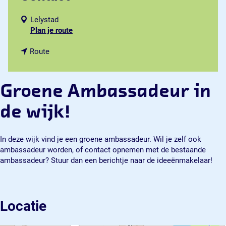
Lelystad
n
Plan je route
a
n
a
Route
a
r
a
G
r
r
Groene Ambassadeur in
G
o
r
e
de wijk!
o
n
e
e
n
A
In deze wijk vind je een groene ambassadeur. Wil je zelf ook
e
m
ambassadeur worden, of contact opnemen met de bestaande
A
b
ambassadeur? Stuur dan een berichtje naar de ideeënmakelaar!
m
a
b
s
a
s
s
a
Locatie
s
d
a
e