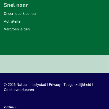
p
p
p
p
Snel naar
F
X
W
L
a
h
i
Onderhoud & beheer
c
a
n
Activiteiten
e
t
k
b
s
e
Vergroen je tuin
o
A
d
o
p
I
k
p
n
© 2026 Natuur in Lelystad |
Privacy
|
Toegankelijkheid
|
Cookievoorkeuren