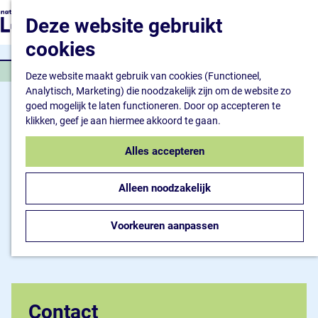
Mijn stad
G
K
Z
Deze website gebruikt
Groen Ambassadeurs
a
a
o
M
Ambities
cookies
n
a
e
e
Groene ontwikkeling
a
r
k
n
Activiteiten
GROENE AMBASSADEUR
a
Deze website maakt gebruik van cookies (Functioneel,
t
e
u
Wandelen & natuur
r
Analytisch, Marketing) die noodzakelijk zijn om de website zo
n
Bijenautomaat
d
goed mogelijk te laten functioneren. Door op accepteren te
Kenniscentrum Nieuwe
e
klikken, geef je aan hiermee akkoord te gaan.
Natuur
h
o
Alles accepteren
Meer weten
m
Veelgestelde vragen
e
Woordenlijst
Alleen noodzakelijk
p
Contact
a
Subsidies
g
Voorkeuren aanpassen
e
Contact