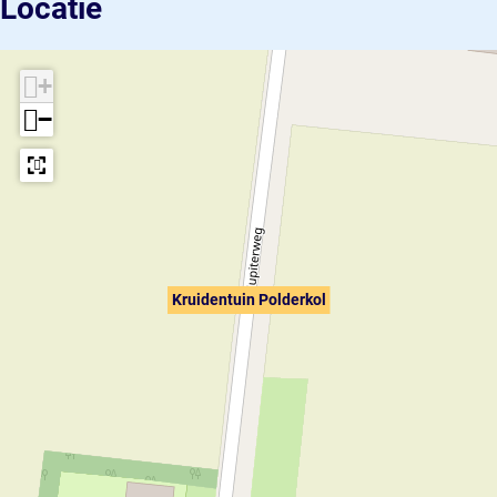
Locatie
+
−
Kruidentuin Polderkol