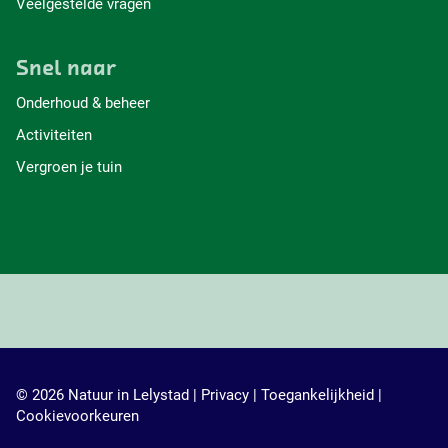
Veelgestelde vragen
a
a
a
a
o
o
o
o
p
p
p
p
Snel naar
F
X
W
L
a
h
i
Onderhoud & beheer
c
a
n
Activiteiten
e
t
k
b
s
e
Vergroen je tuin
o
A
d
o
p
I
k
p
n
© 2026 Natuur in Lelystad |
Privacy
|
Toegankelijkheid
|
Cookievoorkeuren