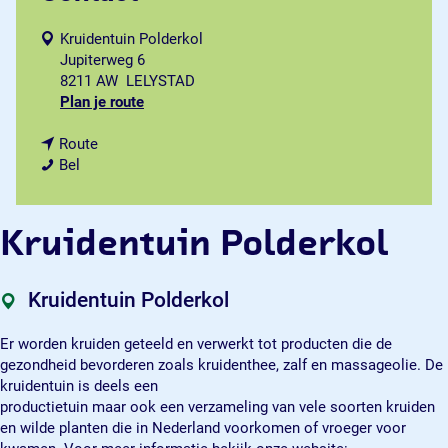
Kruidentuin Polderkol
Jupiterweg 6
8211 AW
LELYSTAD
n
Plan je route
a
n
a
Route
K
a
r
Bel
r
a
K
u
r
r
i
K
u
Kruidentuin Polderkol
d
r
i
e
u
d
n
i
e
Kruidentuin Polderkol
t
d
n
u
e
t
Er worden kruiden geteeld en verwerkt tot producten die de
i
n
u
gezondheid bevorderen zoals kruidenthee, zalf en massageolie. De
n
t
i
kruidentuin is deels een
P
u
n
productietuin maar ook een verzameling van vele soorten kruiden
o
i
P
en wilde planten die in Nederland voorkomen of vroeger voor
l
n
o