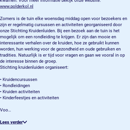
kwamen. Voor meer informatie bekijk onze website:
d
P
l
www.polderkol.nl
e
o
d
r
l
e
Zomers is de tuin elke woensdag middag open voor bezoekers en
k
d
r
zijn er regelmatig cursussen en activiteiten georganiseerd door
o
e
k
onze Stichting Kruidenluiden. Bij een bezoek aan de tuin is het
l
r
o
mogelijk om een rondleiding te krijgen. Er zijn dan mooie en
k
l
interessante verhalen over de kruiden, hoe ze gebruikt kunnen
o
worden, hun werking voor de gezondheid en oude gebruiken en
l
tradities. Natuurlijk is er tijd voor vragen en gaan we vooral in op
de interesse binnen de groep.
Stichting kruidenluiden organiseert:
• Kruidencursussen
• Rondleidingen
• Kruiden activiteiten
• Kinderfeestjes en activiteiten
Voo…
Lees verder