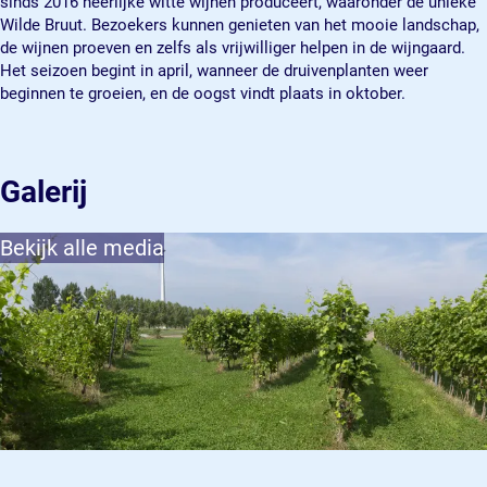
sinds 2016 heerlijke witte wijnen produceert, waaronder de unieke
g
n
n
a
Wilde Bruut. Bezoekers kunnen genieten van het mooie landschap,
a
g
g
r
de wijnen proeven en zelfs als vrijwilliger helpen in de wijngaard.
a
a
a
d
Het seizoen begint in april, wanneer de druivenplanten weer
r
a
a
beginnen te groeien, en de oogst vindt plaats in oktober.
d
r
r
d
d
Galerij
Bekijk alle media