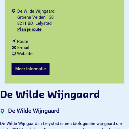
De Wilde Wijngaard
Groene Velden 138
8211 BD
Lelystad
n
Plan je route
a
n
a
Route
a
n
r
E-mail
a
a
v
D
Website
r
a
a
e
D
r
n
W
Meer informatie
e
D
D
i
W
e
e
l
i
W
W
d
l
i
i
e
De Wilde Wijngaard
d
l
l
W
e
d
d
i
W
e
e
j
De Wilde Wijngaard
i
W
W
n
j
i
i
g
De Wilde Wijngaard in Lelystad is een biologische wijngaard die
n
j
j
a